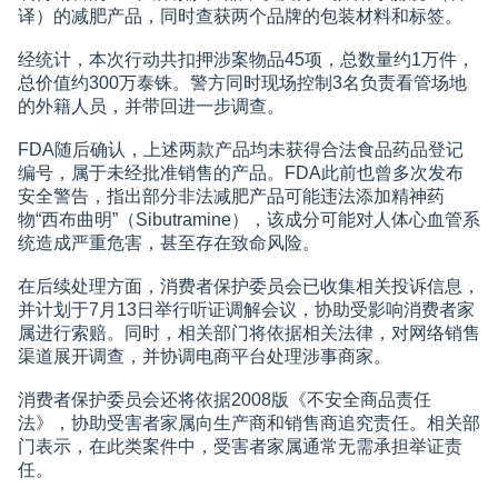
译）的减肥产品，同时查获两个品牌的包装材料和标签。
经统计，本次行动共扣押涉案物品45项，总数量约1万件，
总价值约300万泰铢。警方同时现场控制3名负责看管场地
的外籍人员，并带回进一步调查。
FDA随后确认，上述两款产品均未获得合法食品药品登记
编号，属于未经批准销售的产品。FDA此前也曾多次发布
安全警告，指出部分非法减肥产品可能违法添加精神药
物“西布曲明”（Sibutramine），该成分可能对人体心血管系
统造成严重危害，甚至存在致命风险。
在后续处理方面，消费者保护委员会已收集相关投诉信息，
并计划于7月13日举行听证调解会议，协助受影响消费者家
属进行索赔。同时，相关部门将依据相关法律，对网络销售
渠道展开调查，并协调电商平台处理涉事商家。
消费者保护委员会还将依据2008版《不安全商品责任
法》，协助受害者家属向生产商和销售商追究责任。相关部
门表示，在此类案件中，受害者家属通常无需承担举证责
任。