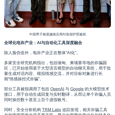
中国男子偷渡越南后用AI造假护照被抓
全球化电诈产业：AI与自动化工具深度融合
除人脸伪造外，电诈产业正在整体“AI化”。
多家安全研究机构指出，包括缅甸、柬埔寨等地的诈骗园
区，已开始使用基于大型语言模型的自动聊天系统，用于批
量生成对话内容、模拟情感交流，并对目标对象进行长
期“情感操控式诈骗”。
部分工具被指调用了包括
OpenAI
与
Google
的大模型技术
接口，用于自动生成回复与实时翻译，从而让单个诈骗人员
同时操控数十甚至上百个虚假账号。
同时，安全分析机构
TRM Labs
追踪发现，相关诈骗工具