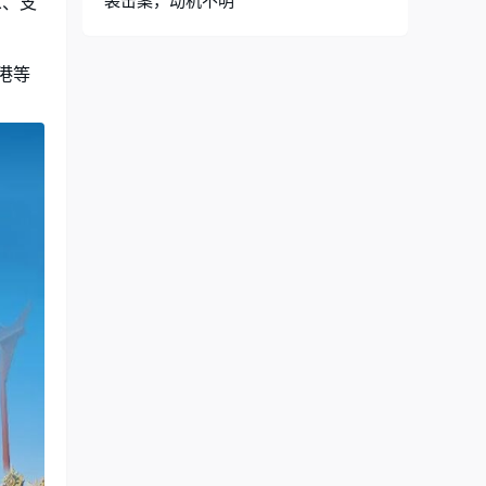
袭击案，动机不明
X、支
港等