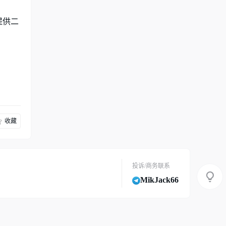
提供二
收藏
投诉/商务联系
MikJack66