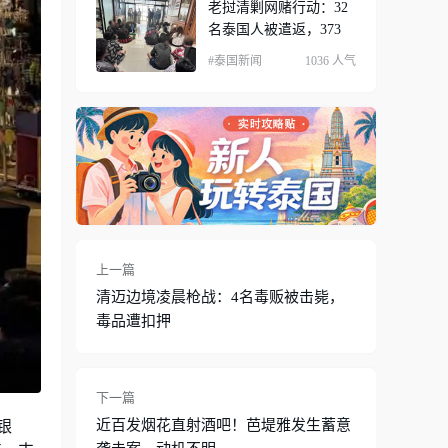
老挝清剿网赌行动：32
名泰国人被遣返，373
#泰国新闻
1036 人气
上一篇
清迈边境凌晨枪战：4名毒贩被击毙，
毒品遭扣押
下一篇
近百发烟花直射酒吧！芭堤雅发生蓄意
银