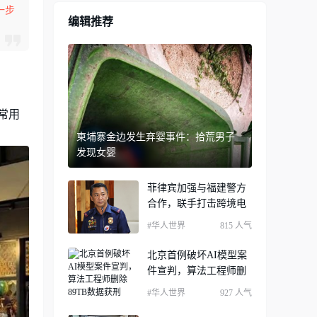
一步
编辑推荐
常用
柬埔寨金边发生弃婴事件：拾荒男子
发现女婴
菲律宾加强与福建警方
合作，联手打击跨境电
#华人世界
815 人气
北京首例破坏AI模型案
件宣判，算法工程师删
#华人世界
927 人气