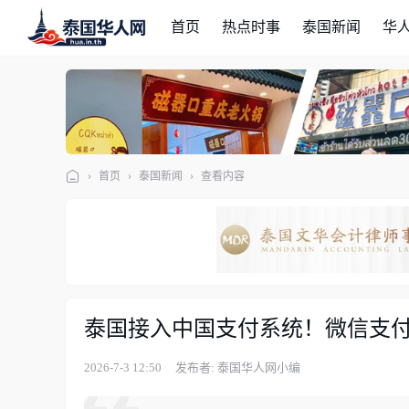
首页
热点时事
泰国新闻
华
›
首页
›
泰国新闻
›
查看内容
泰
国
华
人
网
泰国接入中国支付系统！微信支
2026-7-3 12:50
发布者: 泰国华人网小编