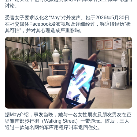
讨论。
受害女子要求以化名“May”对外发声。她于2026年5月30日
在社交媒体Facebook发布视频及详细经过，称这段经历“极
其可怕”，并对其心理造成严重影响。
据May介绍，事发当晚，她与一名女性朋友及朋友男友在芭
堤雅南部步行街（Walking Street）一带游玩。随后，三人
通过一款知名网约车应用程序叫车返回住处。