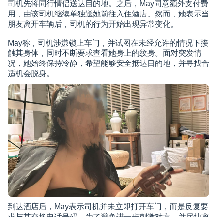
司机先将同行情侣送达目的地。之后，May同意额外支付费
用，由该司机继续单独送她前往入住酒店。然而，她表示当
朋友离开车辆后，司机的行为开始出现异常变化。
May称，司机涉嫌锁上车门，并试图在未经允许的情况下接
触其身体，同时不断要求查看她身上的纹身。面对突发情
况，她始终保持冷静，希望能够安全抵达目的地，并寻找合
适机会脱身。
到达酒店后，May表示司机并未立即打开车门，而是反复要
求与其交换电话号码。为了避免进一步刺激对方，并尽快离