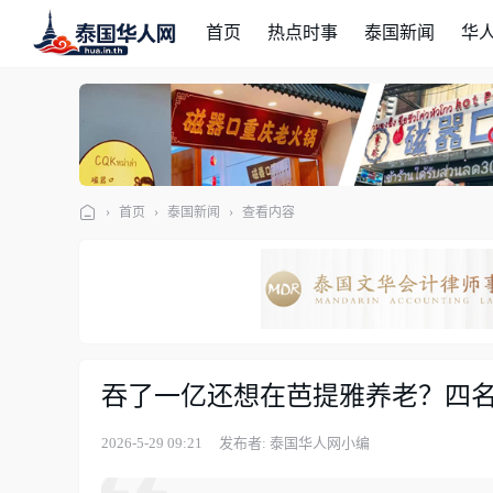
首页
热点时事
泰国新闻
华
›
首页
›
泰国新闻
›
查看内容
泰
国
华
人
网
吞了一亿还想在芭提雅养老？四
2026-5-29 09:21
发布者: 泰国华人网小编