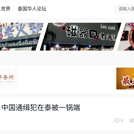
人世界
泰国华人论坛
名中国通缉犯在泰被一锅端
0