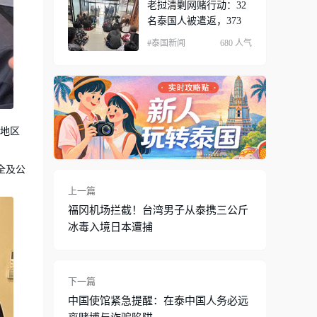
老挝清剿网赌行动：32
名泰国人被遣返，373
#泰国新闻
680 人气
亚地区
全及公
上一篇
福冈机场拦截！台湾男子从泰携三公斤
冰毒入境日本遭捕
下一篇
中国使馆紧急提醒：在泰中国人务必远