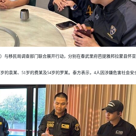
CSD）与移民局调查部门联合展开行动，分别在春武里府芭提雅邦拉蒙县怀
4岁的袁某、51岁的费某及54岁的罗某。泰方表示，4人因涉嫌危害社会安