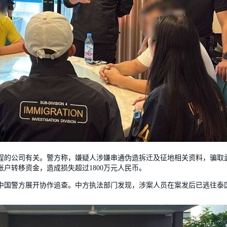
程的公司有关。警方称，嫌疑人涉嫌串通伪造拆迁及征地相关资料，骗取
户转移资金，造成损失超过1800万元人民币。
中国警方展开协作追查。中方执法部门发现，涉案人员在案发后已逃往泰