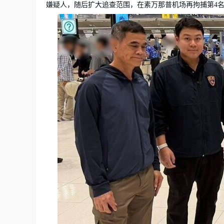
嫌疑人，随后扩大追查范围，在素万那普机场再拘捕第4