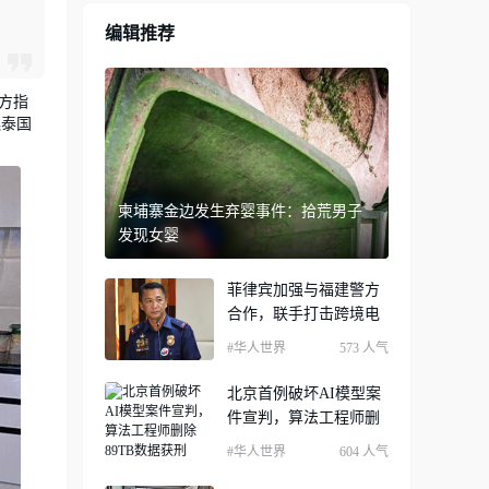
编辑推荐
方指
逃泰国
柬埔寨金边发生弃婴事件：拾荒男子
发现女婴
菲律宾加强与福建警方
合作，联手打击跨境电
#华人世界
573 人气
北京首例破坏AI模型案
件宣判，算法工程师删
#华人世界
604 人气