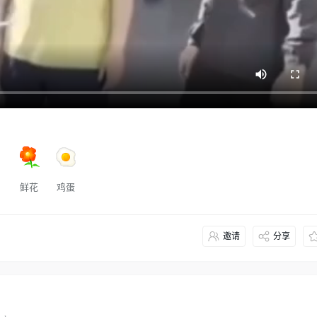
鲜花
鸡蛋
邀请
分享