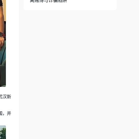
离赌博与诈骗陷阱
武汉新
国，并