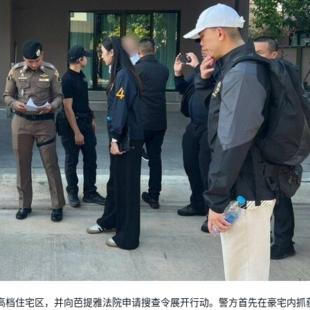
高档住宅区，并向芭提雅法院申请搜查令展开行动。警方首先在豪宅内抓