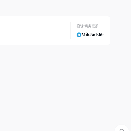
投诉/商务联系
MikJack66