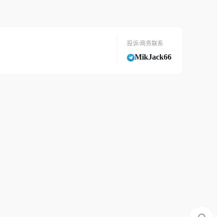
投诉/商务联系
MikJack66