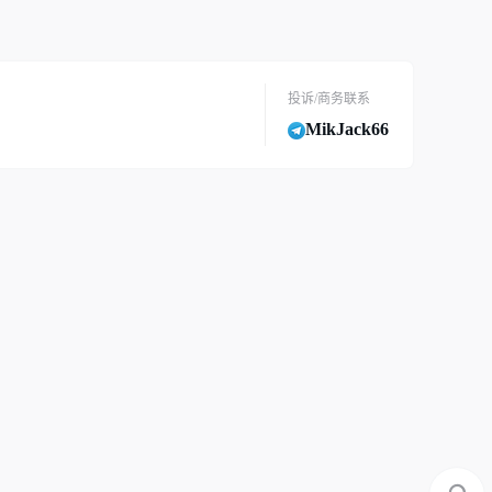
投诉/商务联系
MikJack66