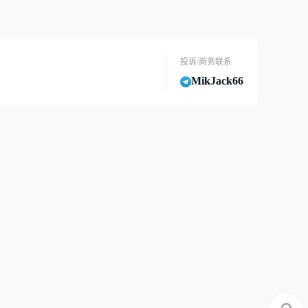
投诉/商务联系
MikJack66