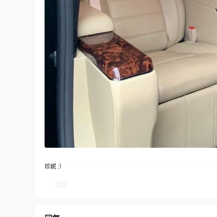
珍妮 :）
回复