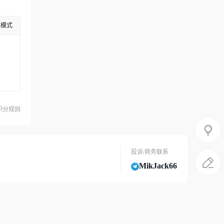
级模式
积分规则
投诉/商务联系
MikJack66