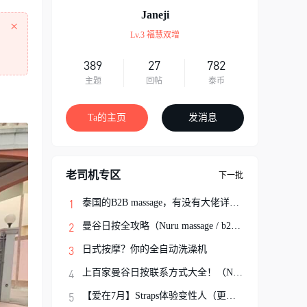
Janeji
×
Lv.3 福慧双增
389
27
782
主题
回帖
泰币
Ta的主页
发消息
老司机专区
下一批
泰国的B2B massage，有没有大佬详细解说一
曼谷日按全攻略（Nuru massage / b2b按摩避
日式按摩？你的全自动洗澡机
上百家曼谷日按联系方式大全！（Nuru Massa
【爱在7月】Straps体验变性人（更新完结）