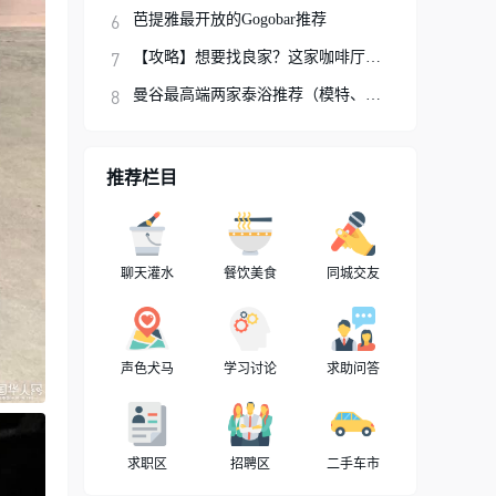
芭提雅最开放的Gogobar推荐
【攻略】想要找良家？这家咖啡厅你可以试试
曼谷最高端两家泰浴推荐（模特、网红、明星
推荐栏目
聊天灌水
餐饮美食
同城交友
声色犬马
学习讨论
求助问答
求职区
招聘区
二手车市