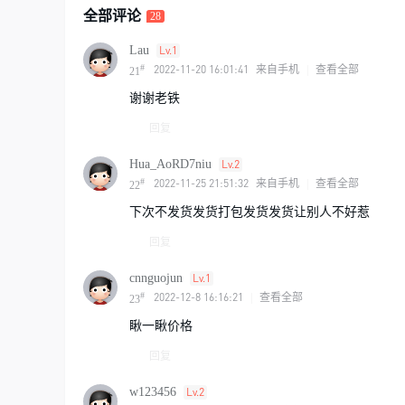
全部评论
28
Lau
Lv.1
#
2022-11-20 16:01:41
来自手机
|
查看全部
21
谢谢老铁
回复
Hua_AoRD7niu
Lv.2
#
2022-11-25 21:51:32
来自手机
|
查看全部
22
下次不发货发货打包发货发货让别人不好惹
回复
cnnguojun
Lv.1
#
2022-12-8 16:16:21
|
查看全部
23
瞅一瞅价格
回复
w123456
Lv.2