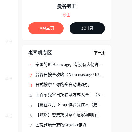
曼谷老王
楼主
Ta的主页
发消息
举报
老司机专区
下一批
泰国的B2B massage，有没有大佬详细解说一
曼谷日按全攻略（Nuru massage / b2b按摩避
举报
日式按摩？你的全自动洗澡机
上百家曼谷日按联系方式大全！（Nuru Massa
【爱在7月】Straps体验变性人（更新完结）
【攻略】想要找良家？这家咖啡厅你可以试试
举报
芭提雅最开放的Gogobar推荐