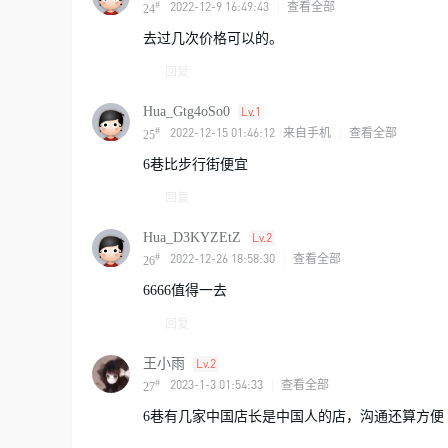
#
2022-12-9 16:49:43
|
查看全部
24
去过几次价格可以的。
回复
Hua_Gtg4oSo0
Lv.1
#
2022-12-15 01:46:12
来自手机
|
查看全部
25
6巷比步行街便宜
回复
Hua_D3KYZEtZ
Lv.2
#
2022-12-26 18:58:30
|
查看全部
26
6666值得一去
回复
王小雨
Lv.2
#
2023-1-3 01:54:33
|
查看全部
27
6巷有几家中国店长是中国人的店，沟通还算方便