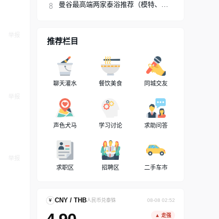
曼谷最高端两家泰浴推荐（模特、网红、明星
举报
推荐栏目
聊天灌水
餐饮美食
同城交友
举报
声色犬马
学习讨论
求助问答
举报
求职区
招聘区
二手车市
CNY / THB
¥
人民币兑泰铢
08-08 02:52
▲ 走强