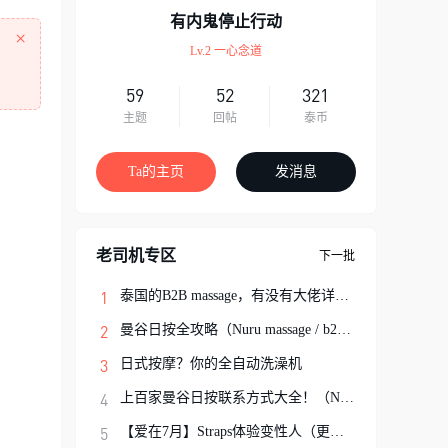
有内鬼停止行动
×
Lv.2 一心念道
59
52
321
主题
回帖
泰币
Ta的主页
发消息
老司机专区
下一批
泰国的B2B massage，有没有大佬详细解说一
曼谷日按全攻略（Nuru massage / b2b按摩避
日式按摩？你的全自动洗澡机
上百家曼谷日按联系方式大全！（Nuru Massa
【爱在7月】Straps体验变性人（更新完结）