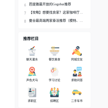
芭提雅最开放的Gogobar推荐
【攻略】想要找良家？这家咖啡厅你可以试试
曼谷最高端两家泰浴推荐（模特、网红、明星
推荐栏目
聊天灌水
餐饮美食
同城交友
声色犬马
学习讨论
求助问答
求职区
招聘区
二手车市