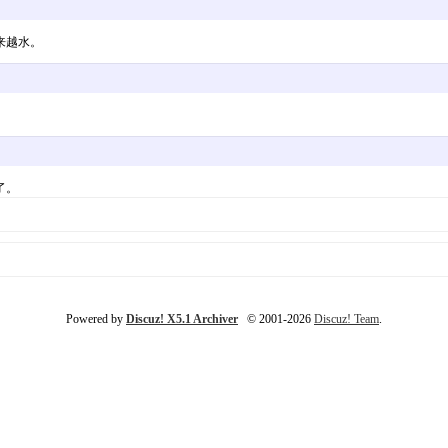
来越水。
了。
Powered by
Discuz! X5.1 Archiver
© 2001-2026
Discuz! Team
.