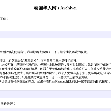
泰国华人网's Archiver
底值不值？
被吹得挺猛，说是“性价比很高的新店”，我就顺路去体验了一下，给个比较客观的反馈。
心夜生活区，所以更适合“顺路放松”，而不是专门跑一趟打卡那种。
比较明确，基础硬件没问题。但设计上比较普通，没有特别亮点，就是“该有的都有”
会有乱推销或者不舒服的情况。问题在于整体偏标准化，完成度可以，但缺少明显记
，整体不算贵也不算特别便宜，所以所谓“性价比爆炸”，我个人觉得有点夸张，更准确说是“正
PA的标准框架，只是包装方式更细分一点，不是模式上的本质升级。
没有特别突出的亮点。如果你在Phra Khanong附近想找一家不踩雷的日式按摩
的真的歇歇吧。