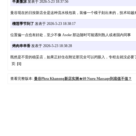
半夏微凉
发表于 2026-5-23 18:37:56
曼谷现在的日按新店全是这种流水线包装，装修一个模子刻出来的，技术却越
榴莲季节到了
发表于 2026-5-23 18:38:17
位置偏一点也有好处，至少不像 Asoke 那边随时可能遇到熟人或者国内同事
烤肉串串香
发表于 2026-5-23 18:38:28
既然是不雷的稳妥店，如果正好住在附近那完全可以闭眼入，专程去就没必要
页:
[1]
查看完整版本:
曼谷Phra Khanong新店实测🔥69 Nuru Massage到底值不值？