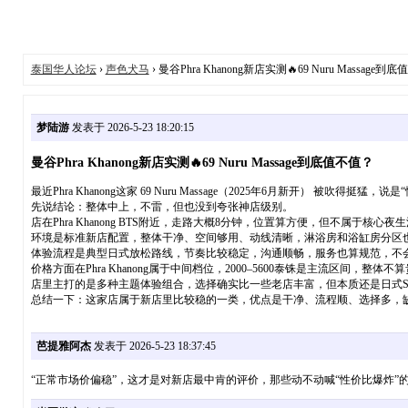
泰国华人论坛
›
声色犬马
› 曼谷Phra Khanong新店实测🔥69 Nuru Massage到
梦陆游
发表于 2026-5-23 18:20:15
曼谷Phra Khanong新店实测🔥69 Nuru Massage到底值不值？
最近Phra Khanong这家 69 Nuru Massage（2025年6月新开） 
先说结论：整体中上，不雷，但也没到夸张神店级别。
店在Phra Khanong BTS附近，走路大概8分钟，位置算方便，但不属于核
环境是标准新店配置，整体干净、空间够用、动线清晰，淋浴房和浴缸房分区也
体验流程是典型日式放松路线，节奏比较稳定，沟通顺畅，服务也算规范，不
价格方面在Phra Khanong属于中间档位，2000–5600泰铢是主流区间
店里主打的是多种主题体验组合，选择确实比一些老店丰富，但本质还是日式S
总结一下：这家店属于新店里比较稳的一类，优点是干净、流程顺、选择多，缺点是
芭提雅阿杰
发表于 2026-5-23 18:37:45
“正常市场价偏稳”，这才是对新店最中肯的评价，那些动不动喊“性价比爆炸”