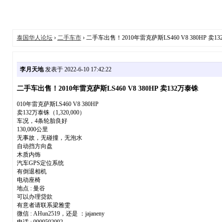
泰国华人论坛
›
二手车市
› 二手车出售！2010年雷克萨斯LS460 V8 380HP 卖1
李月天地
发表于 2022-6-10 17:42:22
二手车出售！2010年雷克萨斯LS460 V8 380HP 卖132万泰铢
010年雷克萨斯LS460 V8 380HP
卖132万泰铢（1,320,000）
车况，4条轮胎良好
130,000公里
无事故，无碰撞，无泡水
自动挡方向盘
木质内饰
汽车GPS定位系统
有倒退相机
电动座椅
地点 : 曼谷
可以办理贷款
有意者请联系梁雅雯
微信 : AHun2519，还是 ：jajaneny