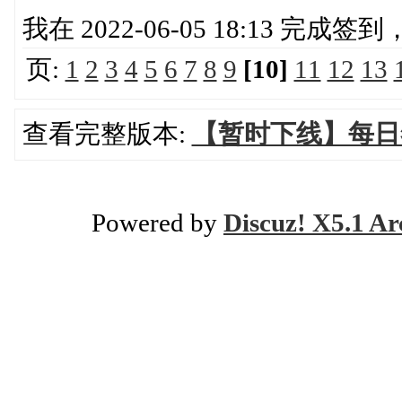
我在 2022-06-05 18:13 完成
页:
1
2
3
4
5
6
7
8
9
[10]
11
12
13
查看完整版本:
【暂时下线】每日
Powered by
Discuz! X5.1 Ar