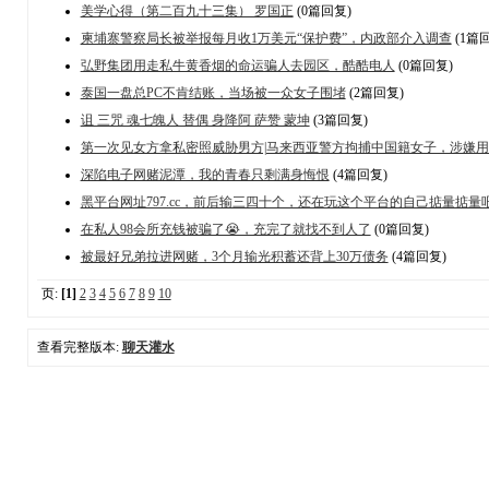
美学心得（第二百九十三集） 罗国正
(0篇回复)
柬埔寨警察局长被举报每月收1万美元“保护费”，内政部介入调查
(1篇
弘野集团用走私牛黄香烟的命运骗人去园区，酷酷电人
(0篇回复)
泰国一盘总PC不肯结账，当场被一众女子围堵
(2篇回复)
诅 三咒 魂七魄人 替偶 身降阿 萨赞 蒙坤
(3篇回复)
第一次见女方拿私密照威胁男方|马来西亚警方拘捕中国籍女子，涉嫌
深陷电子网赌泥潭，我的青春只剩满身悔恨
(4篇回复)
黑平台网址797.cc，前后输三四十个，还在玩这个平台的自己掂量掂量
在私人98会所充钱被骗了😭，充完了就找不到人了
(0篇回复)
被最好兄弟拉进网赌，3个月输光积蓄还背上30万债务
(4篇回复)
页:
[1]
2
3
4
5
6
7
8
9
10
查看完整版本:
聊天灌水