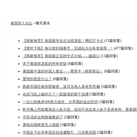
泰国华人论坛
› 聊天灌水
【商家推荐】泰国最专业古法抓龙筋！网红打卡点
(15篇回复)
【暂时下线】每日签到领泰币，完成站点任务拿勋章~！
(477篇回复)
【商家推荐】泰国最正宗的中式火锅——磁器口
(11篇回复)
关于泰国抓龙筋的所有答疑
(6篇回复)
泰国最牛逼的外国人签证——尊荣卡（精英签证）
(8篇回复)
爱情到底是什么？
(0篇回复)
跑废弃园区偷东西被抓，波贝当地人真有意思😂
(3篇回复)
在纸飞机上输到欠了一屁股债的那个深渊
(3篇回复)
一次心软换来400美元损失，分享我的金边经历
(3篇回复)
昨天晚上芭提雅海边人妖大战，该说不说这老人妖子是真有劲，看着都
不听话的女狗推被教训了
(1篇回复)
柬电诈园铁笼关人画面
(3篇回复)
中国女子赴菲奔现后自述遭殴打，已连夜回国
(2篇回复)